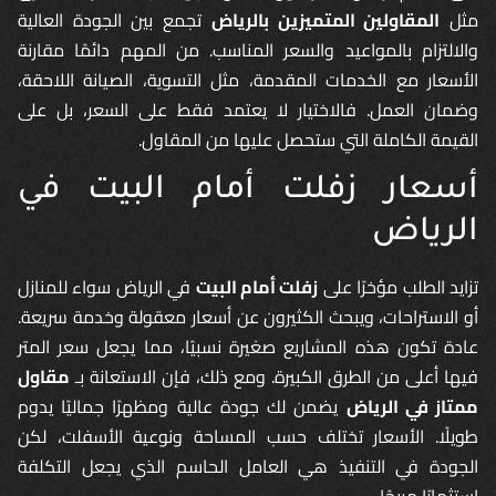
مثل
المقاولين المتميزين بالرياض
تجمع بين الجودة العالية
والالتزام بالمواعيد والسعر المناسب. من المهم دائمًا مقارنة
الأسعار مع الخدمات المقدمة، مثل التسوية، الصيانة اللاحقة،
وضمان العمل. فالاختيار لا يعتمد فقط على السعر، بل على
القيمة الكاملة التي ستحصل عليها من المقاول.
أسعار زفلت أمام البيت في
الرياض
تزايد الطلب مؤخرًا على
زفلت أمام البيت
في الرياض سواء للمنازل
أو الاستراحات، ويبحث الكثيرون عن أسعار معقولة وخدمة سريعة.
عادة تكون هذه المشاريع صغيرة نسبيًا، مما يجعل سعر المتر
فيها أعلى من الطرق الكبيرة. ومع ذلك، فإن الاستعانة بـ
مقاول
ممتاز في الرياض
يضمن لك جودة عالية ومظهرًا جماليًا يدوم
طويلًا. الأسعار تختلف حسب المساحة ونوعية الأسفلت، لكن
الجودة في التنفيذ هي العامل الحاسم الذي يجعل التكلفة
استثمارًا مربحًا.