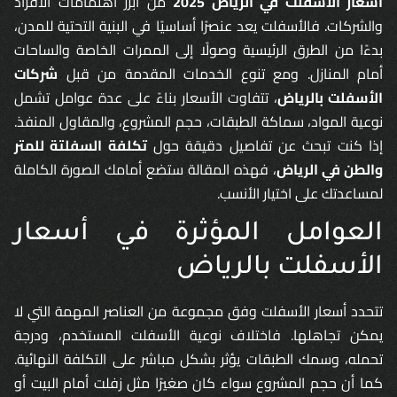
أسعار الأسفلت في الرياض 2025
من أبرز اهتمامات الأفراد
والشركات. فالأسفلت يعد عنصرًا أساسيًا في البنية التحتية للمدن،
بدءًا من الطرق الرئيسية وصولًا إلى الممرات الخاصة والساحات
أمام المنازل. ومع تنوع الخدمات المقدمة من قبل
شركات
الأسفلت بالرياض
، تتفاوت الأسعار بناءً على عدة عوامل تشمل
نوعية المواد، سماكة الطبقات، حجم المشروع، والمقاول المنفذ.
إذا كنت تبحث عن تفاصيل دقيقة حول
تكلفة السفلتة للمتر
والطن في الرياض
، فهذه المقالة ستضع أمامك الصورة الكاملة
لمساعدتك على اختيار الأنسب.
العوامل المؤثرة في أسعار
الأسفلت بالرياض
تتحدد أسعار الأسفلت وفق مجموعة من العناصر المهمة التي لا
يمكن تجاهلها. فاختلاف نوعية الأسفلت المستخدم، ودرجة
تحمله، وسمك الطبقات يؤثر بشكل مباشر على التكلفة النهائية.
كما أن حجم المشروع سواء كان صغيرًا مثل زفلت أمام البيت أو